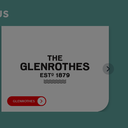
US
GLENROTHES