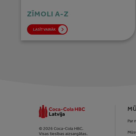
ZĪMOLI A-Z
LASĪT VAIRĀK
MŪ
Par
© 2026 Coca-Cola HBC.
Mūsu
Visas tiesības aizsargātas.