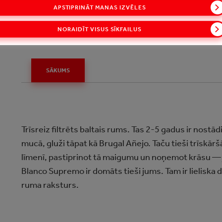
APSTIPRINĀT MANAS IZVĒLES
NORAIDĪT VISUS SĪKFAILUS
BLANCO SUPREMO
SĀKUMS
Trīsreiz filtrēts baltais rums. Tas 2-5 gadus ir nostā
mucā, gluži tāpat kā Brugal Añejo. Taču tieši trīskāršā
līmenī, pastiprinot tā maigumu un noņemot krāsu — j
Blanco Supremo ir domāts tieši jums. Tam ir lieliska 
ruma raksturs.