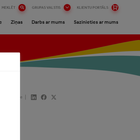
MEKLĒT
GRUPAS VALSTIS
KLIENTU PORTĀLS
e
Ziņas
Darbs ar mums
Sazinieties ar mums
Share