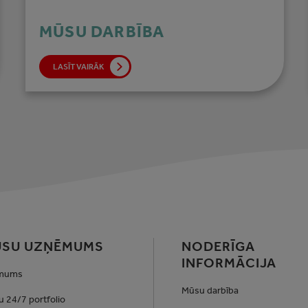
MŪSU DARBĪBA
LASĪT VAIRĀK
SU UZŅĒMUMS
NODERĪGA
INFORMĀCIJA
 mums
Mūsu darbība
 24/7 portfolio