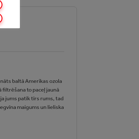
dināts baltā Amerikas ozola
 filtrēšana to paceļ jaunā
a jums patīk tīrs rums, tad
degvīna maigums un lieliska