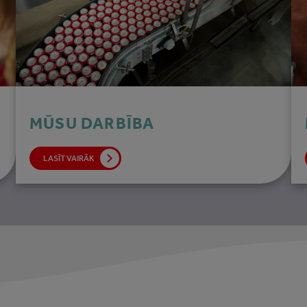
MŪSU DARBĪBA
LASĪT VAIRĀK