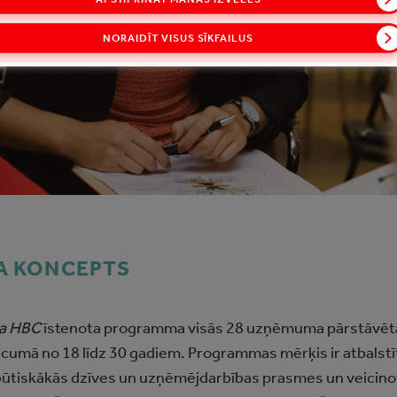
NORAIDĪT VISUS SĪKFAILUS
A KONCEPTS
a HBC
īstenota programma visās 28 uzņēmuma pārstāvētajā
ecumā no 18 līdz 30 gadiem. Programmas mērķis ir atbalstī
būtiskākās dzīves un uzņēmējdarbības prasmes un veicinot k