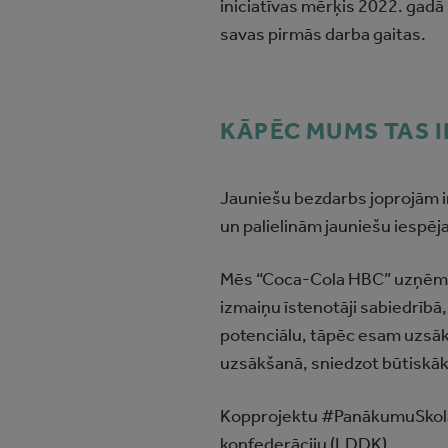
iniciatīvas mērķis 2022. gadā
savas pirmās darba gaitas.
KĀPĒC MUMS TAS I
Jauniešu bezdarbs joprojām 
un palielinām jauniešu iespē
Mēs “Coca‑Cola HBC” uzņēmumā 
izmaiņu īstenotāji sabiedrībā
potenciālu, tāpēc esam uzsāku
uzsākšanā, sniedzot būtiskāk
Kopprojektu #PanākumuSkola L
konfederāciju (LDDK).