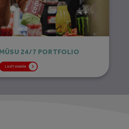
MŪSU 24/7 PORTFOLIO
LASĪT VAIRĀK