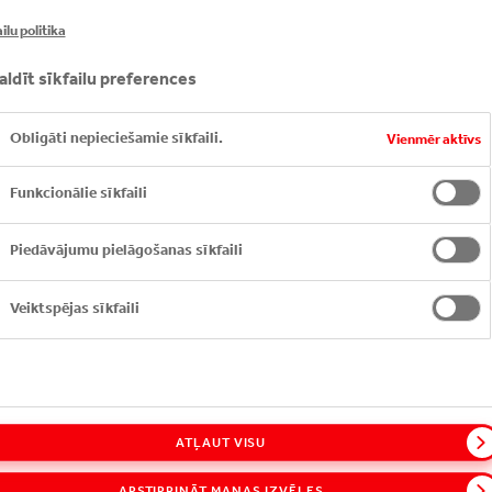
jot jauniešus un palīdzot realizēt savu potenciālu.
ilu politika
aldīt sīkfailu preferences
Obligāti nepieciešamie sīkfaili.
Vienmēr aktīvs
Funkcionālie sīkfaili
Piedāvājumu pielāgošanas sīkfaili
Veiktspējas sīkfaili
ATĻAUT VISU
APSTIPRINĀT MANAS IZVĒLES