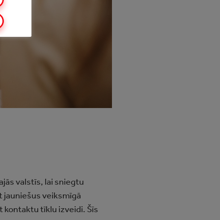
s valstīs, lai sniegtu
t jauniešus veiksmīgā
ontaktu tīklu izveidi. Šīs