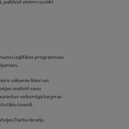
ā, palīdzot viņiem uzsākt
ēmumu izglītības programmas
sējumam.
i ir nākamie līderi un
pējas realizēt savu
jauniešus veiksmīgā karjeras
 tīklu izveidi.
atvijas Darba devēju