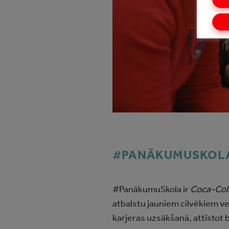
#PANĀKUMUSKOL
#PanākumuSkola ir
Coca‑Col
atbalstu jauniem cilvēkiem v
karjeras uzsākšanā, attīstot 