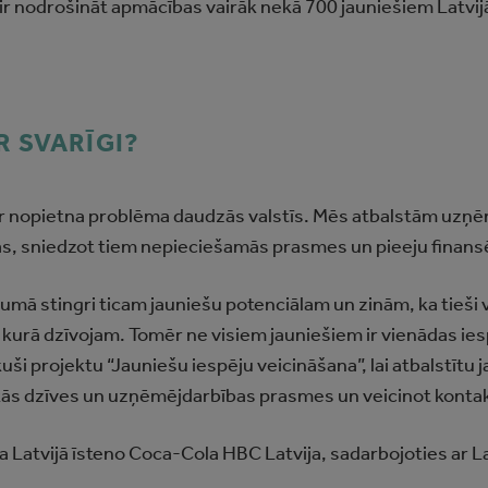
 ir nodrošināt apmācības vairāk nekā 700 jauniešiem Latvij
R SVARĪGI?
ir nopietna problēma daudzās valstīs. Mēs atbalstām uzņ
jas, sniedzot tiem nepieciešamās prasmes un pieeju finan
stingri ticam jauniešu potenciālam un zinām, ka tieši viņ
, kurā dzīvojam. Tomēr ne visiem jauniešiem ir vienādas ies
ši projektu “Jauniešu iespēju veicināšana”, lai atbalstītu 
ās dzīves un uzņēmējdarbības prasmes un veicinot kontaktu
atvijā īsteno Coca‑Cola HBC Latvija, sadarbojoties ar L