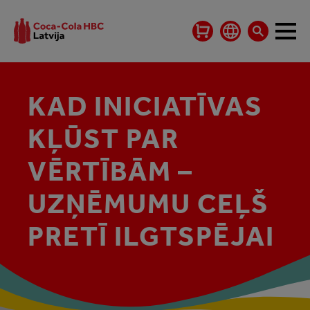
KAD INICIATĪVAS
KĻŪST PAR
VĒRTĪBĀM –
UZŅĒMUMU CEĻŠ
PRETĪ ILGTSPĒJAI