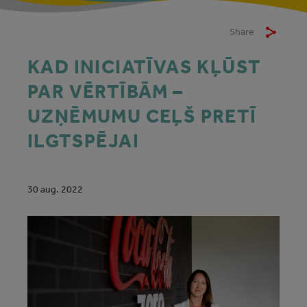
Share
KAD INICIATĪVAS KĻŪST
PAR VĒRTĪBĀM –
UZŅĒMUMU CEĻŠ PRETĪ
ILGTSPĒJAI
30 aug. 2022