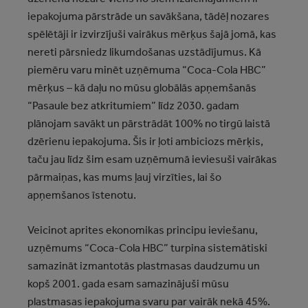
iepakojuma pārstrāde un savākšana, tādēļ nozares
spēlētāji ir izvirzījuši vairākus mērķus šajā jomā, kas
nereti pārsniedz likumdošanas uzstādījumus. Kā
piemēru varu minēt uzņēmuma “Coca-Cola HBC”
mērķus – kā daļu no mūsu globālās apņemšanās
“Pasaule bez atkritumiem” līdz 2030. gadam
plānojam savākt un pārstrādāt 100% no tirgū laistā
dzērienu iepakojuma. Šis ir ļoti ambiciozs mērķis,
taču jau līdz šim esam uzņēmumā ieviesuši vairākas
pārmaiņas, kas mums ļauj virzīties, lai šo
apņemšanos īstenotu.
Veicinot aprites ekonomikas principu ieviešanu,
uzņēmums “Coca-Cola HBC” turpina sistemātiski
samazināt izmantotās plastmasas daudzumu un
kopš 2001. gada esam samazinājuši mūsu
plastmasas iepakojuma svaru par vairāk nekā 45%.