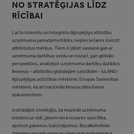
NO STRATĒĢIJAS LĪDZ
RĪCĪBAI
Lai to īstenotu un integrētu ilgtspējīgu attīstību
uzņēmuma pamatprioritātēs, nepieciešams izvirzīt
atbilstošus mērķus. Tiem ir jābūt saskaņā gan ar
uzņēmuma darbības veidu un nozari, gan globālo
perspektīvu, analizējot uzņēmuma darbību dažādos
līmeņos – atbilstību globālajām saistībām - kā ANO
Ilgtspējīgas attīstības mērķiem; Eiropas Savienības
mērķiem, kā arī nacionāla līmeņa plānošanas
dokumentiem.
Izstrādājot stratēģiju, kā mazināt uzņēmuma
ietekmi uz vidi, jāņem vērā nozares specifika,
apzinot galvenos izaicinājumus. Bezalkoholisko
dzērienu nozarē viens no šiem izaicinājumiem ir