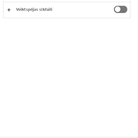
Veiktspējas sīkfaili
© 2026 Coca-Cola HBC.
Visas tiesības aizsargātas.
MŪSU UZŅĒMUMS
NODERĪGA INFORMĀCIJA
KONTAKTI