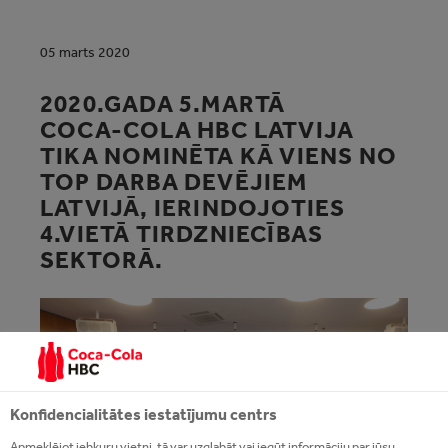
05 marts 2020
2020.GADA 5.MARTĀ
COCA‑COLA HBC LATVIJA
TIKA NOMINĒTA KĀ VIENS NO
TOP DARBA DEVĒJIEM
LATVIJĀ, IERINDOJOTIES
4.VIETĀ TIRDZNIECĪBAS
SEKTORĀ.
Konfidencialitātes iestatījumu centrs
Apmeklējot jebkuru vietni, tā var uzglabāt vai iegūt informāciju par jūsu