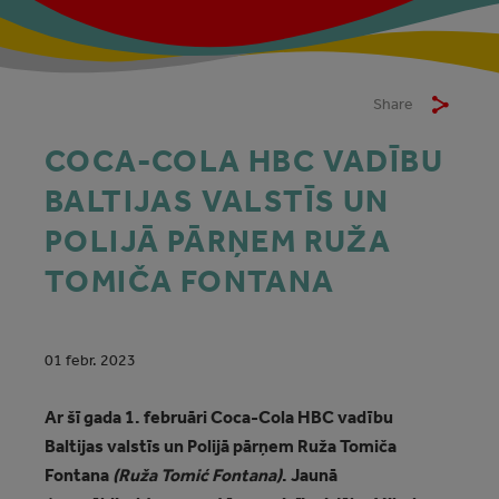
Share
COCA-COLA HBC VADĪBU
BALTIJAS VALSTĪS UN
POLIJĀ PĀRŅEM RUŽA
TOMIČA FONTANA
01 febr. 2023
Ar šī gada 1. februāri Coca-Cola HBC vadību
Baltijas valstīs un Polijā pārņem Ruža Tomiča
Fontana
(Ruža Tomić Fontana)
. Jaunā