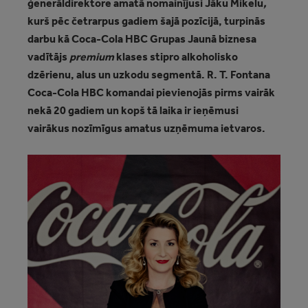
ģenerāldirektore amatā nomainījusi Jāku Mikelu
,
kurš pēc četrarpus gadiem šajā pozīcijā, turpinās
darbu kā Coca-Cola HBC Grupas Jaunā biznesa
vadītājs
premium
klases stipro alkoholisko
dzērienu, alus un uzkodu segmentā. R. T. Fontana
Coca-Cola HBC komandai pievienojās pirms vairāk
nekā 20 gadiem un kopš tā laika ir ieņēmusi
vairākus nozīmīgus amatus uzņēmuma ietvaros.