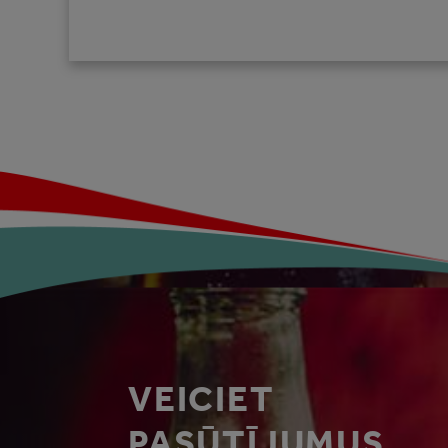
VEICIET
PASŪTĪJUMUS