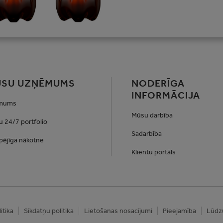
SU UZŅĒMUMS
NODERĪGA
INFORMĀCIJA
 mums
Mūsu darbība
 24/7 portfolio
Sadarbība
spējīga nākotne
Klientu portāls
itika
Sīkdatņu politika
Lietošanas nosacījumi
Pieejamība
Lūdzu