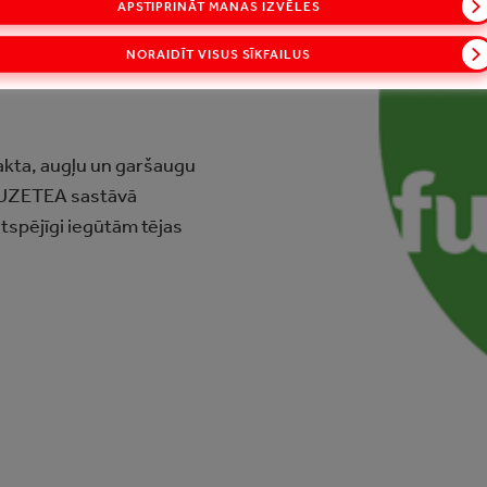
APSTIPRINĀT MANAS IZVĒLES
NORAIDĪT VISUS SĪKFAILUS
rakta, augļu un garšaugu
FUZETEA sastāvā
gtspējīgi iegūtām tējas