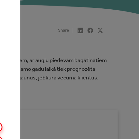
Share
īdz saldākiem, ar augļu piedevām bagātinātiem
orijai nākamo gadu laikā tiek prognozēta
piesista jaunus, jebkura vecuma klientus.