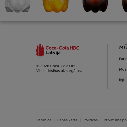
MŪ
Par
© 2026 Coca-Cola HBC.
Mūsu
Visas tiesības aizsargātas.
Ilgt
Vārdnīca
Lapas karte
Politikas
Privātuma pol