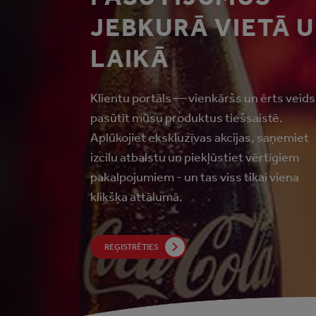
JEBKURĀ VIETĀ 
LAIKĀ
Klientu portāls — vienkāršs un ērts veids
pasūtīt mūsu produktus tiešsaistē.
Aplūkojiet ekskluzīvas akcijas, saņemiet
izcilu atbalstu un piekļūstiet vērtīgiem
pakalpojumiem - un tas viss tikai viena
klikšķa attālumā.
REĢISTRĒTIES