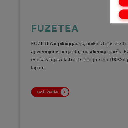
FUZETEA
FUZETEA ir pilnīgi jauns, unikāls tējas ekst
apvienojums ar gardu, mūsdienīgu garšu. 
esošais tējas ekstrakts ir iegūts no 100% il
lapām.
LASĪT VAIRĀK