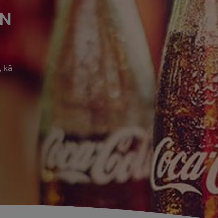
UN
, kā