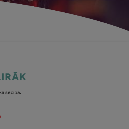
AIRĀK
kā secībā.