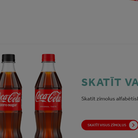
SKATĪT V
Skatīt zīmolus alfabētis
SKATĪT VISUS ZĪMOLUS