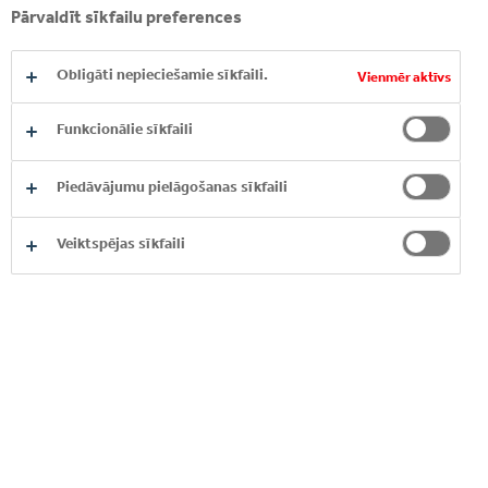
Pārvaldīt sīkfailu preferences
IESNIEGT
Obligāti nepieciešamie sīkfaili.
Vienmēr aktīvs
IEPAZĪSTIET MŪSU
Funkcionālie sīkfaili
ZĪMOLUS
Piedāvājumu pielāgošanas sīkfaili
Veiktspējas sīkfaili
MONSTER ENERGY