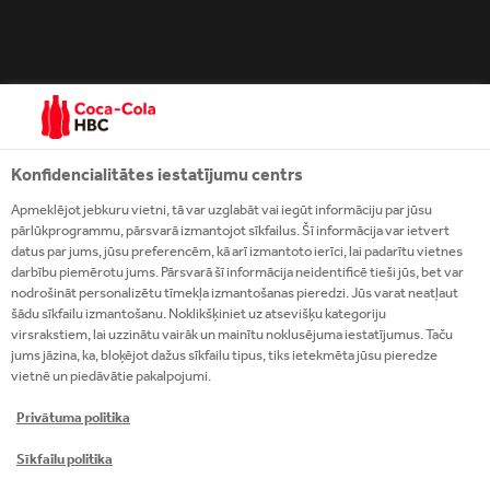
Konfidencialitātes iestatījumu centrs
Apmeklējot jebkuru vietni, tā var uzglabāt vai iegūt informāciju par jūsu
pārlūkprogrammu, pārsvarā izmantojot sīkfailus. Šī informācija var ietvert
datus par jums, jūsu preferencēm, kā arī izmantoto ierīci, lai padarītu vietnes
darbību piemērotu jums. Pārsvarā šī informācija neidentificē tieši jūs, bet var
nodrošināt personalizētu tīmekļa izmantošanas pieredzi. Jūs varat neatļaut
šādu sīkfailu izmantošanu. Noklikšķiniet uz atsevišķu kategoriju
virsrakstiem, lai uzzinātu vairāk un mainītu noklusējuma iestatījumus. Taču
jums jāzina, ka, bloķējot dažus sīkfailu tipus, tiks ietekmēta jūsu pieredze
SVARĪGI
vietnē un piedāvātie pakalpojumi.
Mēs esam apņēmušies īstenot atbildīgu mārketingu
Privātuma politika
ikvienā mūsu darbības tirgū, ikvienā medijā un visiem
mūsu produktiem, jo īpaši attiecībā uz bērniem
vērstām mārketinga aktivitātēm. Lūdzu apstipriniet,
Sīkfailu politika
ka esat sasniedzis valsts likumdošanā noteikto
legālo alkohola lietošanas vecumu.