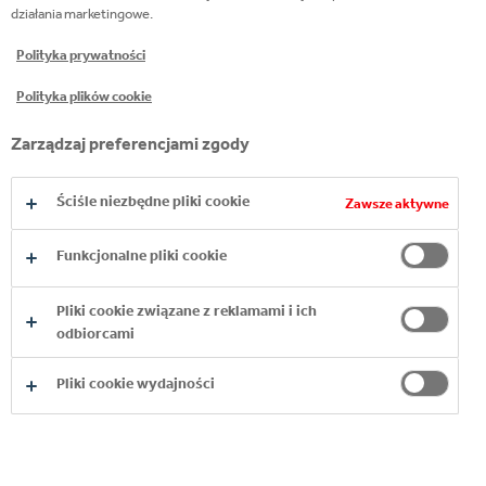
PRZYDATNE STRONY
działania marketingowe.
Polityka prywatności
Polityka plików cookie
Zarządzaj preferencjami zgody
Ściśle niezbędne pliki cookie
Zawsze aktywne
CZYTAJ
CZYTAJ
CZYTAJ
WIĘCEJ
WIĘCEJ
WIĘCEJ
Funkcjonalne pliki cookie
Pliki cookie związane z reklamami i ich
CZYTAJ WIĘCEJ
CZYTAJ WIĘCEJ
CZYTAJ WIĘCEJ
odbiorcami
Pliki cookie wydajności