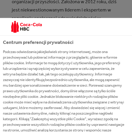
organizacji przyszłości. Założona w 2012 roku, dziś
jest niekwestionowanym liderem i ekspertem w
rozwijaniu społecznej odpowiedzialności w
działaniu. Wspiera tych, którzy chcą tworzyć
odpowiedzialny biznes i działają zgodnie w myśl idei
Centrum preferencji prywatności
zrównoważonego rozwoju.
Podczas odwiedzania jakiejkolwiek strony internetowej, może ona
przechowywać lub pobierać informacje z przeglądarki, głównie w formie
Do tej pory Instytut Wolontariat Pracowniczy
plików cookie. Informacje te mogą dotyczyć użytkownika, jego preferencji
zaangażował się w 175 projektów. Aktywności
lub urządzenia i są najczęściej wykorzystywane w celu zapewnienia, że
propagujących inicjatywy społeczne, ekologiczne i
witryna będzie działać tak, jak tego oczekują użytkownicy. Informacje
zazwyczaj nie identyfikują bezpośrednio użytkownika, ale mogą zapewnić
przedsiębiorcze. Fundacja działa również na rzecz
mu bardziej spersonalizowane doświadczenie w sieci. Ponieważ szanujemy
włączenia na rynek pracy osób wykluczonych
prawo użytkownika do prywatności, domyślnie włączone są tylko ściśle
społecznie i zawodowo. Przyłącza się do inicjatyw
niezbędne pliki cookie. Jednakże blokowanie niektórych rodzajów plików
cookie może mieć wpływ na doświadczenia użytkownika związane z witryną i
edukacyjnych na rzecz zrównoważonego rozwoju.
usługami, które możemy zaoferować. Aby dowiedzieć się więcej i zmienić
nasze ustawienia domyślne, należy kliknąć na poszczególne nagłówki
kategorii. Klikają "Zaakceptuj wszystkie pliki Cookie", wyrażasz zgodę na
przechowywanie wszystkich rodzajów plików cookie by usprawnić nawigacje
na stronie, umożliwić analizę korzystania ze strony i wspomóc nasze