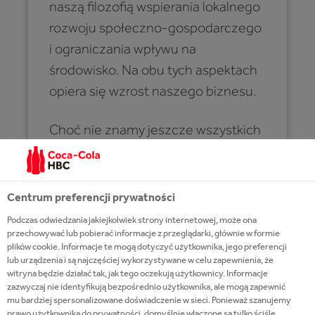
naszą filozofią wspierania lokalnego
rozwoju społeczno-gospodarczego
i ograniczania wpływu na
środowisko. Na obu tych aspektach
opiera się wzrost naszego biznesu.​
Choć nie znamy jeszcze wszystkich
odpowiedzi, nasz plan,
dotychczasowe osiągnięcia i
filozofia partnerstwa dają nam
Centrum preferencji prywatności
pewność, że uda nam się
Podczas odwiedzania jakiejkolwiek strony internetowej, może ona
zrealizować nasze cele.
przechowywać lub pobierać informacje z przeglądarki, głównie w formie
plików cookie. Informacje te mogą dotyczyć użytkownika, jego preferencji
lub urządzenia i są najczęściej wykorzystywane w celu zapewnienia, że
witryna będzie działać tak, jak tego oczekują użytkownicy. Informacje
zazwyczaj nie identyfikują bezpośrednio użytkownika, ale mogą zapewnić
ZORAN BOGDANOVIC
mu bardziej spersonalizowane doświadczenie w sieci. Ponieważ szanujemy
CEO OF COCA-COLA HBC
prawo użytkownika do prywatności, domyślnie włączone są tylko ściśle