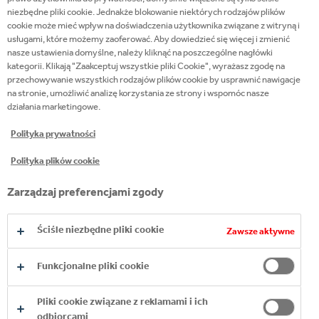
niezbędne pliki cookie. Jednakże blokowanie niektórych rodzajów plików
cookie może mieć wpływ na doświadczenia użytkownika związane z witryną i
usługami, które możemy zaoferować. Aby dowiedzieć się więcej i zmienić
SOLIDNY PLAN​
nasze ustawienia domyślne, należy kliknąć na poszczególne nagłówki
kategorii. Klikają "Zaakceptuj wszystkie pliki Cookie", wyrażasz zgodę na
przechowywanie wszystkich rodzajów plików cookie by usprawnić nawigacje
Aby osiągnąć nasz cel jako Grupa Coca-Cola HBC:​
na stronie, umożliwić analizę korzystania ze strony i wspomóc nasze
działania marketingowe.
do 2025 roku zainwestujemy 250 mln euro w
Polityka prywatności
rozwiązania redukujące emisje;​
będziemy kontynuować dekarbonizację
Polityka plików cookie
działalności bezpośredniej poprzez przejście
Zarządzaj preferencjami zgody
na w pełni odna­wialną energię elektryczną i
niskoemisyjne źródła energii, oraz dzięki
Ściśle niezbędne pliki cookie
Zawsze aktywne
wprowadzaniu innowacji i nieustannym
pracom nad udoskonale­niem efektywności
Funkcjonalne pliki cookie
energetycznej;​
przyspieszymy wdrożenie opakowań
Pliki cookie związane z reklamami i ich
cyrkularnych, opakowań niskoemisyjnych (w
odbiorcami