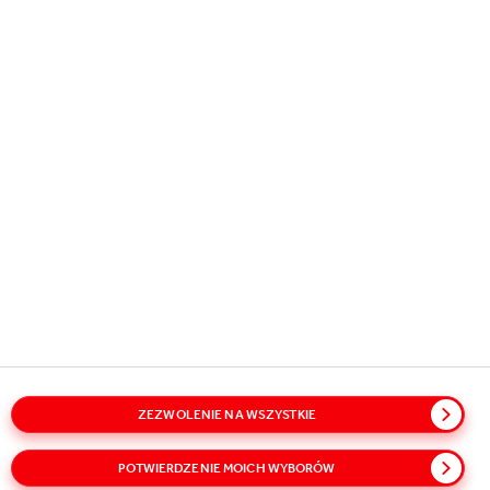
Copyright © 2026
Coca-Cola HBC.
All rights reserved.
NASZA DZIAŁALNOŚĆ
POMOCNE INFORMACJE
ZOSTAŃMY W KONTAKCIE
ZEZWOLENIE NA WSZYSTKIE
Słownik
Mapa strony
Polityki
Polityka prywatności
POTWIERDZENIE MOICH WYBORÓW
Polityka plików Cookie
Regulamin strony
Ułatwiania dostępu