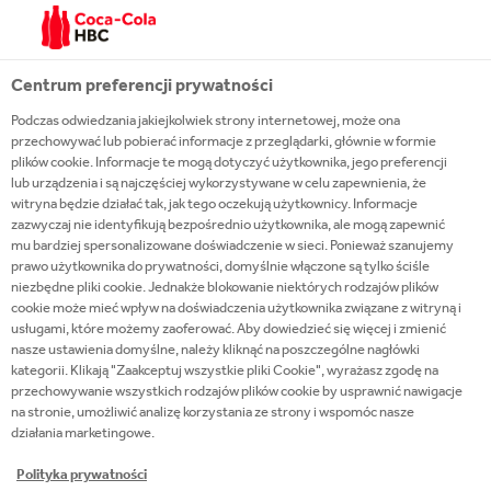
All appropriate images have been given alternative
text.
Centrum preferencji prywatności
Heading elements
Podczas odwiedzania jakiejkolwiek strony internetowej, może ona
przechowywać lub pobierać informacje z przeglądarki, głównie w formie
HTML heading elements have been used to
plików cookie. Informacje te mogą dotyczyć użytkownika, jego preferencji
represent page structure, supporting assistive
lub urządzenia i są najczęściej wykorzystywane w celu zapewnienia, że
technologies that allow page navigation from
witryna będzie działać tak, jak tego oczekują użytkownicy. Informacje
zazwyczaj nie identyfikują bezpośrednio użytkownika, ale mogą zapewnić
heading to heading.
mu bardziej spersonalizowane doświadczenie w sieci. Ponieważ szanujemy
prawo użytkownika do prywatności, domyślnie włączone są tylko ściśle
Link text
niezbędne pliki cookie. Jednakże blokowanie niektórych rodzajów plików
cookie może mieć wpływ na doświadczenia użytkownika związane z witryną i
usługami, które możemy zaoferować. Aby dowiedzieć się więcej i zmienić
All hyperlinks should make sense when read out of
nasze ustawienia domyślne, należy kliknąć na poszczególne nagłówki
kategorii. Klikają "Zaakceptuj wszystkie pliki Cookie", wyrażasz zgodę na
context, and hyperlinks are clearly presented in a
przechowywanie wszystkich rodzajów plików cookie by usprawnić nawigacje
different text style from normal body text.
na stronie, umożliwić analizę korzystania ze strony i wspomóc nasze
działania marketingowe.
JavaScript independence
Polityka prywatności