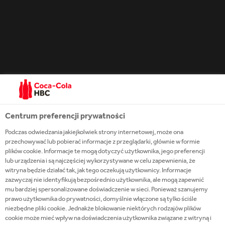
miód, cytrusy, szparagi i dym.
Smak: idealny balans między pieczoną i świeżą
agawą, orzechy, zioła i dym.
Centrum preferencji prywatności
Podczas odwiedzania jakiejkolwiek strony internetowej, może ona
przechowywać lub pobierać informacje z przeglądarki, głównie w formie
plików cookie. Informacje te mogą dotyczyć użytkownika, jego preferencji
lub urządzenia i są najczęściej wykorzystywane w celu zapewnienia, że
witryna będzie działać tak, jak tego oczekują użytkownicy. Informacje
zazwyczaj nie identyfikują bezpośrednio użytkownika, ale mogą zapewnić
mu bardziej spersonalizowane doświadczenie w sieci. Ponieważ szanujemy
prawo użytkownika do prywatności, domyślnie włączone są tylko ściśle
OGRANICZENIE WIEKOWE
niezbędne pliki cookie. Jednakże blokowanie niektórych rodzajów plików
cookie może mieć wpływ na doświadczenia użytkownika związane z witryną i
Prowadzimy odpowiedzialny marketing w każdym