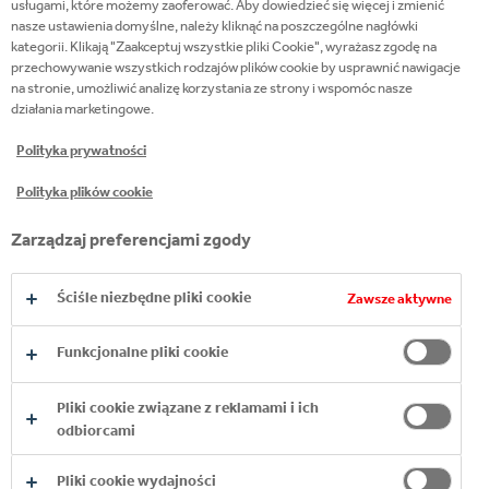
usługami, które możemy zaoferować. Aby dowiedzieć się więcej i zmienić
obszarze naszej działalności, z uwzględnieniem
nasze ustawienia domyślne, należy kliknąć na poszczególne nagłówki
wszystkich kanałów komunikacji i wszystkich
kategorii. Klikają "Zaakceptuj wszystkie pliki Cookie", wyrażasz zgodę na
naszych produktów, zwłaszcza w przypadku
przechowywanie wszystkich rodzajów plików cookie by usprawnić nawigacje
najmłodszych grup odbiorców. Prosimy o
potwierdzenie swojej pełnoletności.
na stronie, umożliwić analizę korzystania ze strony i wspomóc nasze
działania marketingowe.
KONTYNTYNUUJ
Polityka prywatności
Polityka plików cookie
Zapraszamy!
Zarządzaj preferencjami zgody
POZNAJ NASZE
Ściśle niezbędne pliki cookie
Zawsze aktywne
ALKOHOLE
Funkcjonalne pliki cookie
WYSOKOGATUNKOWE
Pliki cookie związane z reklamami i ich
odbiorcami
Pliki cookie wydajności