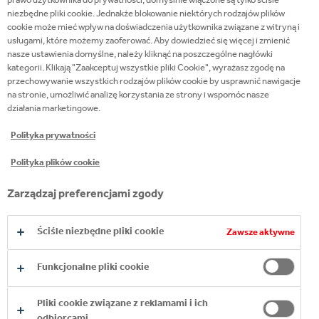
niezbędne pliki cookie. Jednakże blokowanie niektórych rodzajów plików
OGRANICZENIE WIEKOWE
cookie może mieć wpływ na doświadczenia użytkownika związane z witryną i
usługami, które możemy zaoferować. Aby dowiedzieć się więcej i zmienić
Prowadzimy odpowiedzialny marketing w każdym
nasze ustawienia domyślne, należy kliknąć na poszczególne nagłówki
obszarze naszej działalności, z uwzględnieniem
kategorii. Klikają "Zaakceptuj wszystkie pliki Cookie", wyrażasz zgodę na
wszystkich kanałów komunikacji i wszystkich
naszych produktów, zwłaszcza w przypadku
przechowywanie wszystkich rodzajów plików cookie by usprawnić nawigacje
najmłodszych grup odbiorców. Prosimy o
na stronie, umożliwić analizę korzystania ze strony i wspomóc nasze
potwierdzenie swojej pełnoletności.
działania marketingowe.
KONTYNTYNUUJ
Polityka prywatności
Polityka plików cookie
Zapraszamy!
Zarządzaj preferencjami zgody
Ściśle niezbędne pliki cookie
Zawsze aktywne
Funkcjonalne pliki cookie
POZNAJ NASZE
Pliki cookie związane z reklamami i ich
ALKOHOLE
odbiorcami