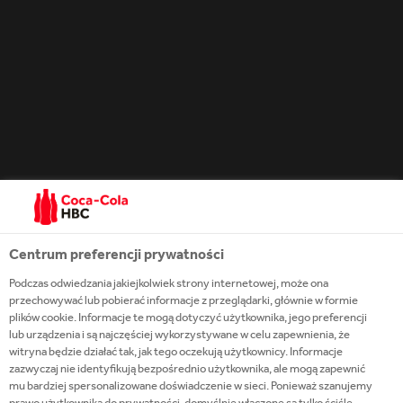
Wiedza, doświadczenie i czas włożony w każdą
butelkę sprawia, że jest tak wyjątkowy.
Aromat: swieże nuty jałowca, cytrusów i sosny.
Niczym las po wiosennym deszczu.
Smak: na początku delikatny, z letnimi kwiatami i
jesiennymi owocami, przechodzący do
rozgrzewających przypraw.
Centrum preferencji prywatności
Podczas odwiedzania jakiejkolwiek strony internetowej, może ona
przechowywać lub pobierać informacje z przeglądarki, głównie w formie
plików cookie. Informacje te mogą dotyczyć użytkownika, jego preferencji
lub urządzenia i są najczęściej wykorzystywane w celu zapewnienia, że
witryna będzie działać tak, jak tego oczekują użytkownicy. Informacje
zazwyczaj nie identyfikują bezpośrednio użytkownika, ale mogą zapewnić
mu bardziej spersonalizowane doświadczenie w sieci. Ponieważ szanujemy
prawo użytkownika do prywatności, domyślnie włączone są tylko ściśle