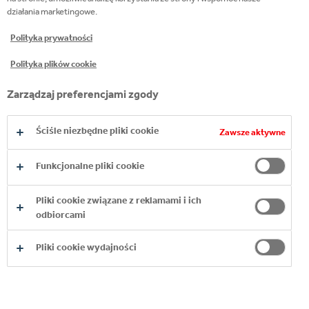
działania marketingowe.
POZNAJ NASZE
Polityka prywatności
ALKOHOLE
Polityka plików cookie
WYSOKOGATUNKOWE
Zarządzaj preferencjami zgody
Ściśle niezbędne pliki cookie
Zawsze aktywne
Funkcjonalne pliki cookie
Pliki cookie związane z reklamami i ich
odbiorcami
Pliki cookie wydajności
ANCHO REYES