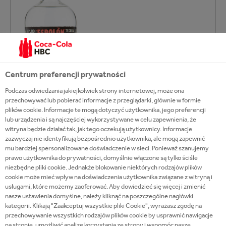
Centrum preferencji prywatności
Podczas odwiedzania jakiejkolwiek strony internetowej, może ona
przechowywać lub pobierać informacje z przeglądarki, głównie w formie
plików cookie. Informacje te mogą dotyczyć użytkownika, jego preferencji
lub urządzenia i są najczęściej wykorzystywane w celu zapewnienia, że
witryna będzie działać tak, jak tego oczekują użytkownicy. Informacje
zazwyczaj nie identyfikują bezpośrednio użytkownika, ale mogą zapewnić
mu bardziej spersonalizowane doświadczenie w sieci. Ponieważ szanujemy
prawo użytkownika do prywatności, domyślnie włączone są tylko ściśle
niezbędne pliki cookie. Jednakże blokowanie niektórych rodzajów plików
cookie może mieć wpływ na doświadczenia użytkownika związane z witryną i
usługami, które możemy zaoferować. Aby dowiedzieć się więcej i zmienić
nasze ustawienia domyślne, należy kliknąć na poszczególne nagłówki
kategorii. Klikają "Zaakceptuj wszystkie pliki Cookie", wyrażasz zgodę na
przechowywanie wszystkich rodzajów plików cookie by usprawnić nawigacje
na stronie, umożliwić analizę korzystania ze strony i wspomóc nasze