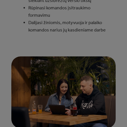
siekiant užsibrėžtų verslo tikslų
Rūpinasi komandos įsitraukimo
formavimu
Dalijasi žiniomis, motyvuoja ir palaiko
komandos narius jų kasdieniame darbe