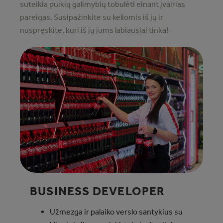
suteikia puikių galimybių tobulėti einant įvairias
pareigas. Susipažinkite su keliomis iš jų ir
nuspręskite, kuri iš jų jums labiausiai tinka!
BUSINESS DEVELOPER
Užmezga ir palaiko verslo santykius su