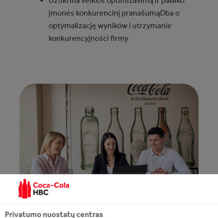
Užtikrina veiklos optimizavimą ir palaiko
įmonės konkurencinį pranašumąDba o
optymalizację wyników i utrzymanie
konkurencyjności firmy
Privatumo nuostatų centras