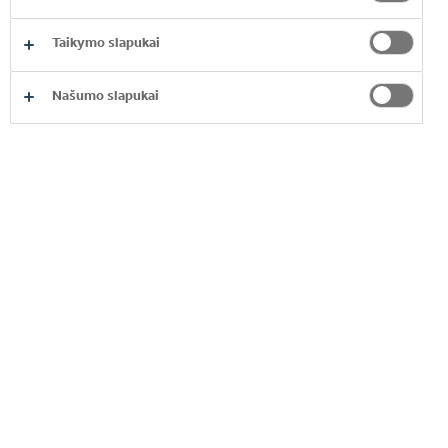
JUMS PASIEKTI SĖKMĘ?
Taikymo slapukai
Našumo slapukai
Prisijungę prie pardavimų komandos, gausite
palaikymą, kuris padės efektyviai atlikti kasdienes
užduotis ir pasiekti savo tikslus – nuo pat pirmos
dienos.