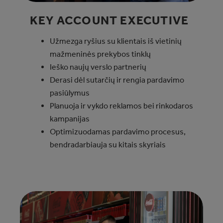
KEY ACCOUNT EXECUTIVE​
Užmezga ryšius su klientais iš vietinių
mažmeninės prekybos tinklų
Ieško naujų verslo partnerių
Derasi dėl sutarčių ir rengia pardavimo
pasiūlymus
Planuoja ir vykdo reklamos bei rinkodaros
kampanijas
Optimizuodamas pardavimo procesus,
bendradarbiauja su kitais skyriais