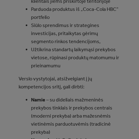
klientais jiems priskirtoje teritorijoje
Parduoda produktus iš „Coca-Cola HBC“
portfelio
Siūlo sprendimus ir strategines
investicijas, pritaikytas gėrimų
segmento rinkos tendencijoms,
Užtikrina standartų laikymąsi prekybos
vietose, rūpinasi produktų matomumu ir
prieinamumu
Verslo vystytojai, atsižvelgiant į jų
kompetencijos sritį, gali dirbti:
Namie
– su dideliais mažmeninės
prekybos tinklais ir prekybos centrais
(moderni prekyba) arba mažesnėmis
vietinėmis parduotuvėmis (tradicinė
prekyba)