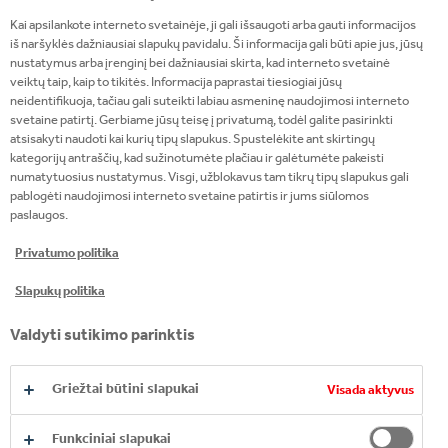
REGIONAL SALES
Kai apsilankote interneto svetainėje, ji gali išsaugoti arba gauti informacijos
MANAGER​
iš naršyklės dažniausiai slapukų pavidalu. Ši informacija gali būti apie jus, jūsų
nustatymus arba įrenginį bei dažniausiai skirta, kad interneto svetainė
Valdo pardavimus paskirtame regione ir
veiktų taip, kaip to tikitės. Informacija paprastai tiesiogiai jūsų
neidentifikuoja, tačiau gali suteikti labiau asmeninę naudojimosi interneto
vadovauja pardavimo komandai
svetaine patirtį. Gerbiame jūsų teisę į privatumą, todėl galite pasirinkti
Ugdo komandos kompetencijas ir
atsisakyti naudoti kai kurių tipų slapukus. Spustelėkite ant skirtingų
motyvuoja veikti
kategorijų antraščių, kad sužinotumėte plačiau ir galėtumėte pakeisti
numatytuosius nustatymus. Visgi, užblokavus tam tikrų tipų slapukus gali
Prižiūri įmonės strategijos įgyvendinimą
pablogėti naudojimosi interneto svetaine patirtis ir jums siūlomos
regiono lygmeniu
paslaugos.
Stebi pardavimų rezultatus ir skatina
Privatumo politika
optimizavimo pastangas, kad būtų
pasiekti tikslai ir augtų rinka
Slapukų politika
Valdyti sutikimo parinktis
Griežtai būtini slapukai
Visada aktyvus
KAIP MES PADĖSIME
Funkciniai slapukai