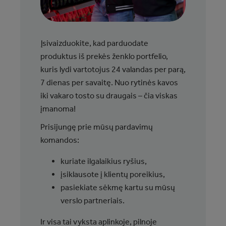
Įsivaizduokite, kad parduodate
produktus iš prekės ženklo portfelio,
kuris lydi vartotojus 24 valandas per parą,
7 dienas per savaitę. Nuo rytinės kavos
iki vakaro tosto su draugais – čia viskas
įmanoma!
Prisijungę prie mūsų pardavimų
komandos:
kuriate ilgalaikius ryšius,
įsiklausote į klientų poreikius,
pasiekiate sėkmę kartu su mūsų
verslo partneriais.
Ir visa tai vyksta aplinkoje, pilnoje