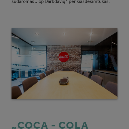
sudaromas „Top Darbdavių" penkiasdešimtukas.
„COCA - COLA