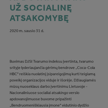
UŽ SOCIALINĘ
ATSAKOMYBĘ
2020 m. sausio 31 d.
Buvimas DJSI Tvarumo indeksu įvertinta, tvarumo
srityje lyderiaujančia gėrimų bendrove „Coca‑Cola
HBC" reiškia nuolatinį įsipareigojimą kurti teigiamą
poveikį organizacijos viduje ir išorėje. Džiaugiamės
mūsų nuoseklaus darbo įvertinimu Lietuvoje -
Nacionaliniuose socialiai atsakingo verslo
apdovanojimuose buvome pripažinti
„Bendruomeniškiausia įmone" vidutinio dydžio