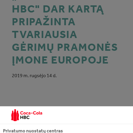
HBC" DAR KARTĄ
PRIPAŽINTA
TVARIAUSIA
GĖRIMŲ PRAMONĖS
ĮMONE EUROPOJE
2019 m. rugsėjo 14 d.
2019 metų Dow Jones Tvarumo indeksu (Dow Jones
Sustainability Index) - svarbiausiu pasauliniu verslo
tvarumo įvertinimu - „Coca‑Cola HBC" vėl pripažinta
Privatumo nuostatų centras