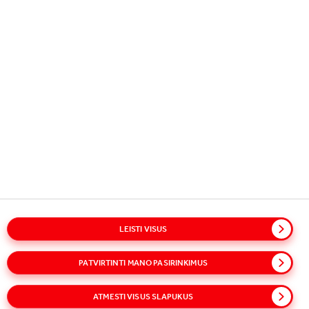
juos visuomenę.
JUMS TAIP PAT GALI PATIKTI
KURIAME
ATASKAITOS
MŪSŲ
VERTĘ
VIZIJA,
LEISTI VISUS
IR JA
STRATEGIJ
DALINAMĖS
IR
PATVIRTINTI MANO PASIRINKIMUS
MISIJA
ATMESTI VISUS SLAPUKUS