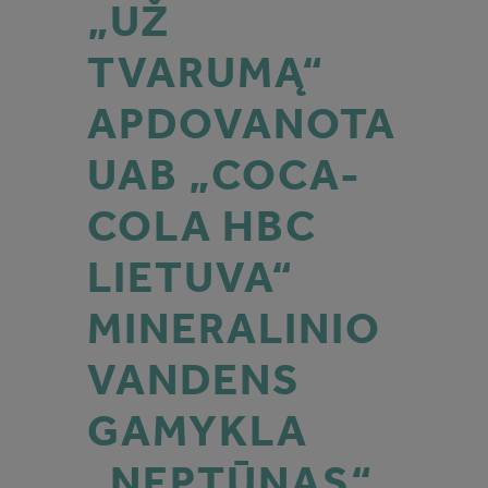
„UŽ
TVARUMĄ“
APDOVANOTA
UAB „COCA-
COLA HBC
LIETUVA“
MINERALINIO
VANDENS
GAMYKLA
„NEPTŪNAS“.