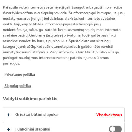
tvariausia gėrimų industrijos bendrove Europoje.
Kai apsilankote interneto svetainėje, ji gali išsaugoti arba gauti informacijos
Per septynerius metus tai jau 6-as kartas, kai
iš naršyklės dažniausiai slapukų pavidalu. Ši informacija gali būti apie jus, jūsų
bendrovė užima pirmą vietą pagal šį indeksą ir 9-as
nustatymus arba įrenginį bei dažniausiai skirta, kad interneto svetainė
veiktų taip, kaip to tikitės. Informacija paprastai tiesiogiai jūsų
iš eilės, kai ji pripažįstama viena iš top trijų gėrimų
neidentifikuoja, tačiau gali suteikti labiau asmeninę naudojimosi interneto
bendrovių pasaulyje ir Europoje.
svetaine patirtį. Gerbiame jūsų teisę į privatumą, todėl galite pasirinkti
atsisakyti naudoti kai kurių tipų slapukus. Spustelėkite ant skirtingų
kategorijų antraščių, kad sužinotumėte plačiau ir galėtumėte pakeisti
Pagrindiniai tvarumo pasiekimai 2018, kurie
numatytuosius nustatymus. Visgi, užblokavus tam tikrų tipų slapukus gali
prisidėjo prie mūsų bendrovės įvertinimo:
pablogėti naudojimosi interneto svetaine patirtis ir jums siūlomos
paslaugos.
Dviem metais anksčiau nei nustatyti tikslai
Privatumo politika
2020 metams įgyvendinome savo
įsipareigojimą 25% (lyginant su 2010
Slapukų politika
metais) sumažinti CO2 pėdsaką mūsų
Valdyti sutikimo parinktis
kuriamoje vertės grandinėje. Kitaip tariant,
sutaupėme 1.27 milijonų tonų CO2 emisijų.
Griežtai būtini slapukai
Pasiekėme 88% darbuotojų įsitraukimo rodiklį,
Visada aktyvus
kuris viršyja FTSE 100 bendrovių vidurkį.
Funkciniai slapukai
37% vadovų pozicijų užima moterys (iki 2025