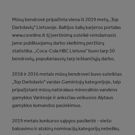
Mūsų bendrovė pripažinta viena iš 2019 metų „Top
Darbdavių" Lietuvoje. Baltijos šalių karjeros portalas
www.cvonline.lt šį įvertinimą suteikė remdamasis
jame publikuojamų darbo skelbimų peržiūrų
statistika. „Coca‑Cola HBC Lietuva" buvo tarp 50
bendrovių, populiariausių tarp ieškančiųjų darbo.
2018 ir 2016 metais mūsų bendrovei buvo suteiktas
„Top Darbdavio" vardas Gamintojų kategorijoje, taip
pripažįstant mūsų natūralaus mineralinio vandens
gamyklos Varėnoje ir anksčiau veikusios Alytaus
gamyklos komandos pasiekimus.
2019 metais konkurso sąlygos pasikeitė - viešo
balsavimo ir atskirų nominacijų kategorijų nebeliko,