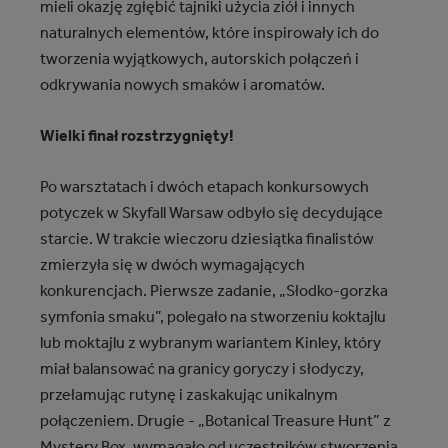
mieli okazję zgłębić tajniki użycia ziół i innych
naturalnych elementów, które inspirowały ich do
tworzenia wyjątkowych, autorskich połączeń i
odkrywania nowych smaków i aromatów.
Wielki finał rozstrzygnięty!
Po warsztatach i dwóch etapach konkursowych
potyczek w Skyfall Warsaw odbyło się decydujące
starcie. W trakcie wieczoru dziesiątka finalistów
zmierzyła się w dwóch wymagających
konkurencjach. Pierwsze zadanie, „Słodko-gorzka
symfonia smaku”, polegało na stworzeniu koktajlu
lub moktajlu z wybranym wariantem Kinley, który
miał balansować na granicy goryczy i słodyczy,
przełamując rutynę i zaskakując unikalnym
połączeniem. Drugie - „Botanical Treasure Hunt” z
Mystery Box, wymagało od uczestników stworzenia