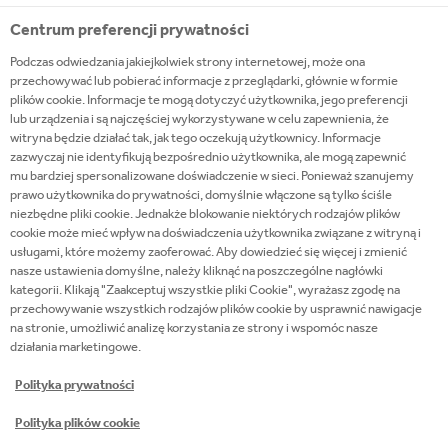
bardzo wymagający, a najlepsza dziesiątka
Centrum preferencji prywatności
uczestników udowodniła, że Kinley we wszystkich
Podczas odwiedzania jakiejkolwiek strony internetowej, może ona
swoich wariantach to bardzo uniwersalny i
przechowywać lub pobierać informacje z przeglądarki, głównie w formie
wszechstronny produkt. Stworzyli oni na bazie
plików cookie. Informacje te mogą dotyczyć użytkownika, jego preferencji
lub urządzenia i są najczęściej wykorzystywane w celu zapewnienia, że
toników połączenia słodkie, gorzkie, kwaśne,
witryna będzie działać tak, jak tego oczekują użytkownicy. Informacje
wytrawne zaskakując jury swoją kreatywnością i
zazwyczaj nie identyfikują bezpośrednio użytkownika, ale mogą zapewnić
techniką. Ważną częścią Kinley Mixology Club są też
mu bardziej spersonalizowane doświadczenie w sieci. Ponieważ szanujemy
prawo użytkownika do prywatności, domyślnie włączone są tylko ściśle
poprzedzające konkurs warsztaty z ekspertami.
niezbędne pliki cookie. Jednakże blokowanie niektórych rodzajów plików
Chcemy, by marka była partnerem w kreowaniu
cookie może mieć wpływ na doświadczenia użytkownika związane z witryną i
wyjątkowych koktajlowych doświadczeń i
usługami, które możemy zaoferować. Aby dowiedzieć się więcej i zmienić
nasze ustawienia domyślne, należy kliknąć na poszczególne nagłówki
inspirowała do podnoszenia swoich umiejętności za
kategorii. Klikają "Zaakceptuj wszystkie pliki Cookie", wyrażasz zgodę na
barem - mówi Marta Matusiewicz-Ołówka, Out Of
przechowywanie wszystkich rodzajów plików cookie by usprawnić nawigacje
Home Marketing Execution Lead w Coca-Cola HBC
na stronie, umożliwić analizę korzystania ze strony i wspomóc nasze
działania marketingowe.
Polska.
Polityka prywatności
Inicjatorem konkursu Kinley Mixology Club jest
Polityka plików cookie
marka Kinley, dystrybuowana przez Coca-Cola HBC