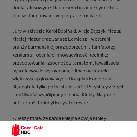
drinka z losowym składnikiem botanicznym, który
musiał dominować i współgrać z tonikiem.
Jury w składzie Karol Bobiński, Alicja Bączyk-Mazur,
Maciej Mazur oraz Janusz Lemiesz – weterani
branży barmańskiej oraz poprzedni triumfatorzy
konkursu - oceniało innowacyjność, technikę
przygotowania i zgodność z tematem. Rywalizacja
była niezwykle wyrównana, a finałowe starcie
większością głosów wygrał Kaspian Konieczka.
Sięgnął nie tylko po tytuł, ale także 15 tysięcy złotych
i możliwość współpracy z marką Kinley. Nagrodę
publiczności zdobył Borys Trelewicz.
-Cieszy mnie, że każda kolejna edycja Kinley
Mixology Club przyciąga tak utalentowane osoby z
polskiej sceny barmańskiej. Tegoroczny finał był