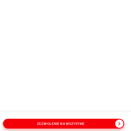
Copyright © 2026
Coca-Cola HBC.
All rights reserved.
NASZA DZIAŁALNOŚĆ
POMOCNE INFORMACJE
ZOSTAŃMY W KONTAKCIE
ZEZWOLENIE NA WSZYSTKIE