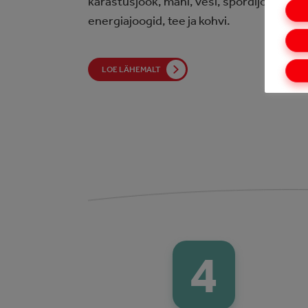
karastusjook, mahl, vesi, spordijoogid,
energiajoogid, tee ja kohvi.
LOE LÄHEMALT
4