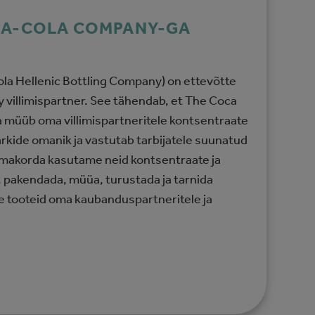
A-COLA COMPANY-GA
la Hellenic Bottling Company) on ettevõtte
villimispartner. See tähendab, et The Coca
 müüb oma villimispartneritele kontsentraate
ärkide omanik ja vastutab tarbijatele suunatud
makorda kasutame neid kontsentraate ja
a, pakendada, müüa, turustada ja tarnida
 tooteid oma kaubanduspartneritele ja