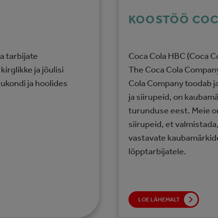
KOOSTÖÖ COC
 tarbijate
Coca Cola HBC (Coca Co
glikke ja jõulisi
The Coca Cola Company 
ukondi ja hoolides
Cola Company toodab ja
ja siirupeid, on kaubam
turunduse eest. Meie o
siirupeid, et valmistad
vastavate kaubamärkide
lõpptarbijatele.
LOE LÄHEMALT