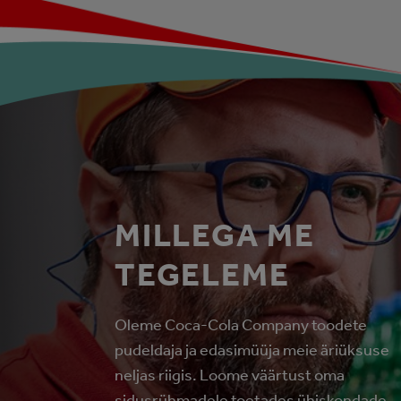
MILLEGA ME
TEGELEME
Oleme Coca-Cola Company toodete
pudeldaja ja edasimüüja meie äriüksuse
neljas riigis. Loome väärtust oma
sidusrühmadele toetades ühiskondade