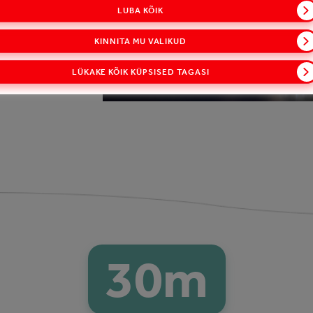
LUBA KÕIK
KINNITA MU VALIKUD
LÜKAKE KÕIK KÜPSISED TAGASI
30
m