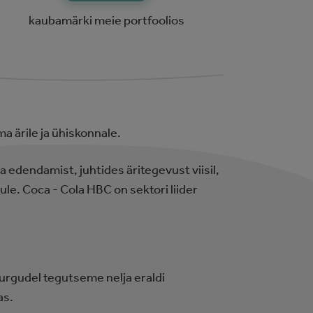
kaubamärki meie portfoolios
 ärile ja ühiskonnale.
 edendamist, juhtides äritegevust viisil,
le. Coca ‑ Cola HBC on sektori liider
rgudel tegutseme nelja eraldi
as.