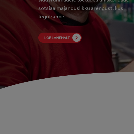
sotsiaalmajanduslikku arengust, kus
tegutseme.
LOE LÄHEMALT