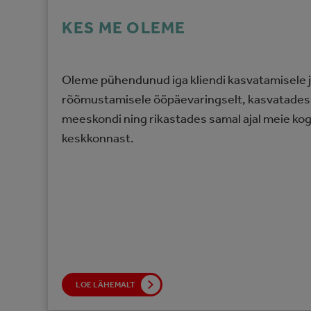
KES ME OLEME
Oleme pühendunud iga kliendi kasvatamisele ja
rõõmustamisele ööpäevaringselt, kasvatades kir
meeskondi ning rikastades samal ajal meie kog
keskkonnast.
LOE LÄHEMALT