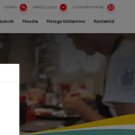
OTSING
RIIKIDE LEHED
CUSTOMER PORTAL
tulevik
Meedia
Meiega töötamine
Kontaktid