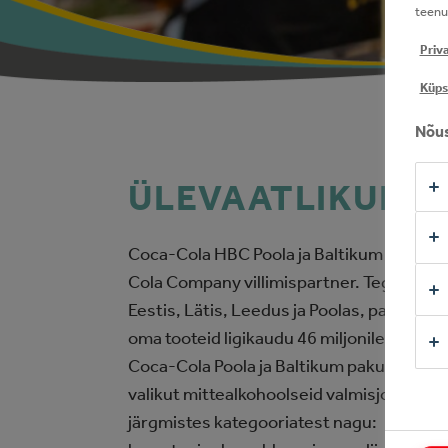
teenu
Priva
Küpsi
Nõus
ÜLEVAATLIKULT
Coca-Cola HBC Poola ja Baltikum on Coc
Cola Company villimispartner. Tegutsem
Eestis, Lätis, Leedus ja Poolas, pakkudes
oma tooteid ligikaudu 46 miljonile inimese
Coca-Cola Poola ja Baltikum pakub laia
valikut mittealkohoolseid valmisjooke
järgmistes kategooriatest nagu: