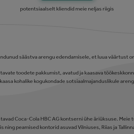
potentsiaalselt kliendid meie neljas riigis
ndunud säästva arengu edendamisele, et luua väärtust oma
stavate toodete pakkumist, avatud ja kaasava töökeskkonna
 kaasa kohalike kogukondade sotsiaalmajanduslikule arengu
tavad Coca-Cola HBC AG kontserni ühe äriüksuse. Meie tu
 ning peamised kontorid asuvad Vilniuses, Riias ja Tallinn