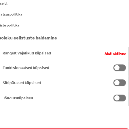
seid.
atsuspoliitika
ste poliitika
oleku eelistuste haldamine
Rangelt vajalikud küpsised
Alati aktiivne
Funktsionaalsed küpsised
a-
e
Sihipärased küpsised
le.
Jõudlusküpsised