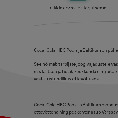
riikide arv milles tegutseme
Coca-Cola HBC Poola ja Baltikum on pühe
See hõlmab tarbijate joogivajadustele va
mis kaitseb ja hoiab keskkonda ning aitab
vastutustundlikus ettevõtluses.
Coca-Cola HBC Poola ja Baltikum moodus
ettevõttena ning peakontor asub Varssavis